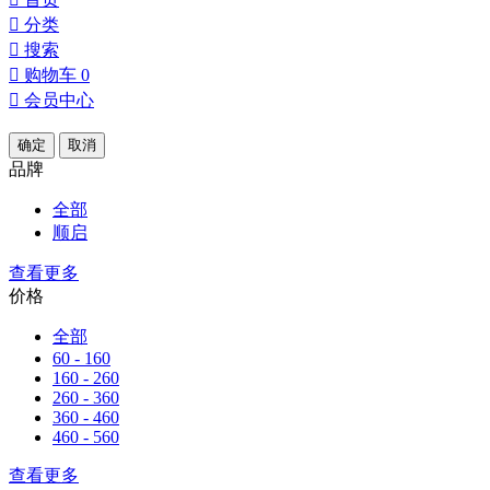

分类

搜索

购物车
0

会员中心
确定
取消
品牌
全部
顺启
查看更多
价格
全部
60 - 160
160 - 260
260 - 360
360 - 460
460 - 560
查看更多