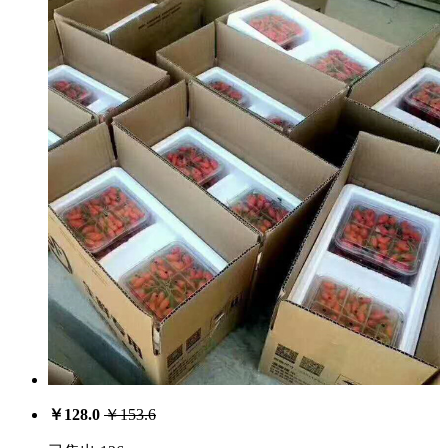
￥
128.0
￥
153.6