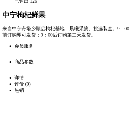
已售出 126
中宁枸杞鲜果
来自中宁舟塔乡顺启枸杞基地，晨曦采摘、挑选装盒。9：00
前订购即可发货；9：00后订购第二天发货。
会员服务
商品参数
会员享受服务
价
详情
QQ注册用户：￥
128.0
格：
商品详细参数
评价
(0)
0
库
购买此商品可使用：100积分
热销
存：
商品名称：
载入
确定
中···
中宁枸杞鲜果
已售
商品编号：
出：
126
ECS000166